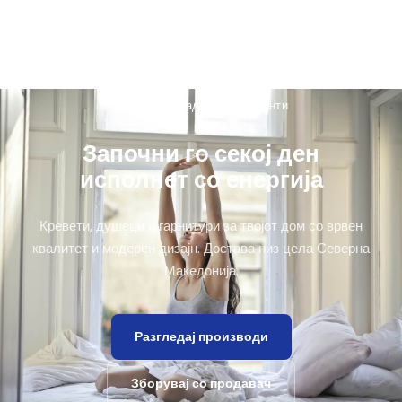
20.000+ задоволни клиенти
Започни го секој ден
исполнет со енергија
Кревети, душеци и гарнитури за твојот дом со врвен
квалитет и модерен дизајн. Достава низ цела Северна
Македонија.
Разгледај производи
Зборувај со продавач