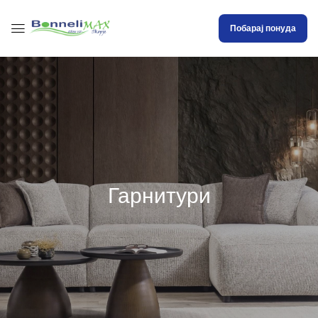
Побарај понуда
Гарнитури